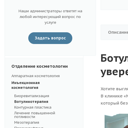
Наши администраторы ответят на
Диагностика и анализы
любой интересующий вопрос по
услуге
Описани
Хирургическое отделение
Задать вопрос
Справки и больничные
Боту
Отделение косметологии
увер
Аппаратная косметология
Инъекционная
косметология
Хотите выгл
В клинике «
Биоревитализация
Ботулинотерапия
который без
Контурная пластика
Лечение повышенной
потливости
Мезотерапия