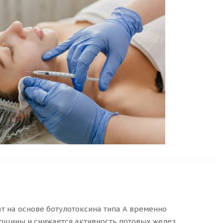
т на основе ботулотоксина типа А временно
щины и снижается активность потовых желез.