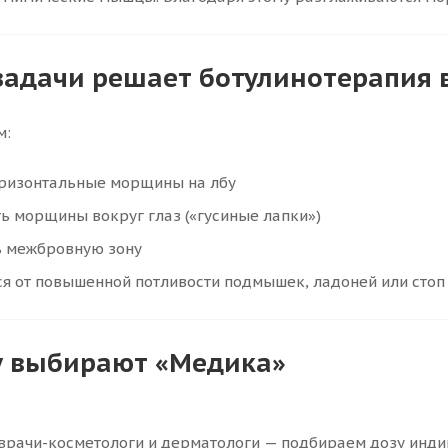
задачи решает ботулинотерапия 
м:
оризонтальные морщины на лбу
ь морщины вокруг глаз («гусиные лапки»)
ь межбровную зону
я от повышенной потливости подмышек, ладоней или стоп
 выбирают «Медика»
врачи-косметологи и дерматологи — подбираем дозу инди