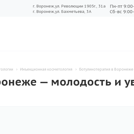
Пн-пт 9:00
г. Воронеж,ул. Революции 1905г., 31а
Сб-вс 9:00
г. Воронеж,ул. Бахметьева, 3А
тологии
Инъекционная косметология
Ботулинотерапия в Воронеже 
ронеже — молодость и у