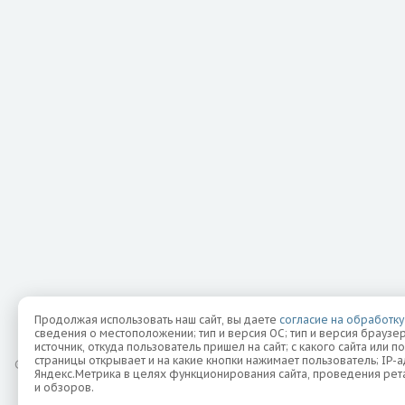
Продолжая использовать наш сайт, вы даете
согласие на обработку
сведения о местоположении; тип и версия ОС; тип и версия браузер
источник, откуда пользователь пришел на сайт; с какого сайта или п
страницы открывает и на какие кнопки нажимает пользователь; IP
©
2026 Все права защищены.
Яндекс.Метрика в целях функционирования сайта, проведения рета
и обзоров.