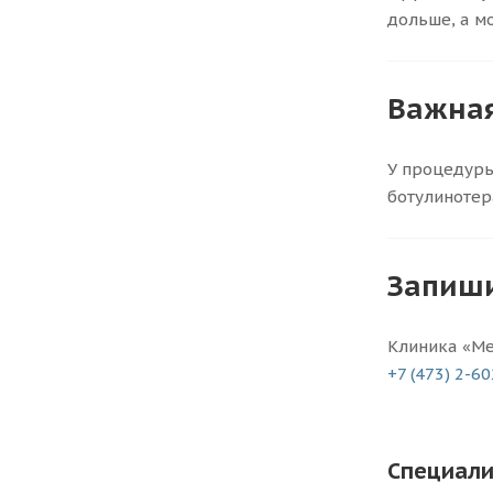
дольше, а м
Важна
У процедуры
ботулинотер
Запиши
Клиника «Мед
+7 (473) 2-6
Специали