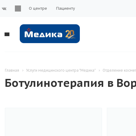
О центре
Пациенту
Главная
Услуги медицинского центра "Медика"
Отделение косме
Ботулинотерапия в Во
Взрослое отделение
Детское отделение