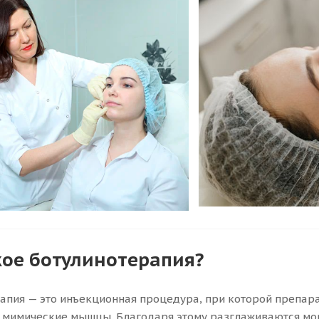
кое ботулинотерапия?
апия — это инъекционная процедура, при которой препара
 мимические мышцы. Благодаря этому разглаживаются мор