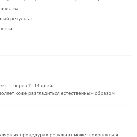
качества
ный результат
ности
кт — через 7–14 дней.
воляет коже разгладиться естественным образом.
гулярных процедурах результат может сохраняться