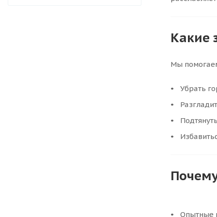
Какие 
Мы помогае
Убрать г
Разгладит
Подтянут
Избавитьс
Почему
Опытные 