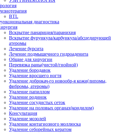
УЗИ ГИНЕКОЛОГИЯ
рология
изиотерапия
BTL
ункциональная диагностика
ирургия
Вскрытие панариция/паранихия
Вскрытие фурункула/карбункула/абсцедирующей
атеромы
Лечение бурсита
Лечение подмышечного гидроаденита
Общие для хирургии
Перевязка раны(чистой/гнойной)
Удаление бородавок
Удаление вросшего ногтя
Удаление доброкач-го новообр-я кожи(липомы,
фибромы, атеромы)
Удаление папиллом
Удаление родинок
Удаление сосудистых сеток
Удаление на половых органах(кондилом)
Консультация
Удаление мозолей
Удаление контагиозного моллюска
Удаление себорейных кератом