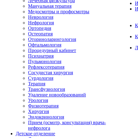
Лечебная физкультура
И
Мануальная терапия
И
Медосмотры и профосмотры
Неврология
Нефрология
К
Ортопедия
Остеопатия
К
Оториноларингология
Офтальмология
Л
Процедурный кабинет
Психиатрия
Пульмонология
Рефлексотерапия
Сосудистая хирургия
Сурдология
Терапия
Трансфузиология
Удаление новообразований
Урология
Физиотерапия
Хирургия
Эндокринология
Прием (осмотр, консультация) врача-
нефролога
Детское отделение