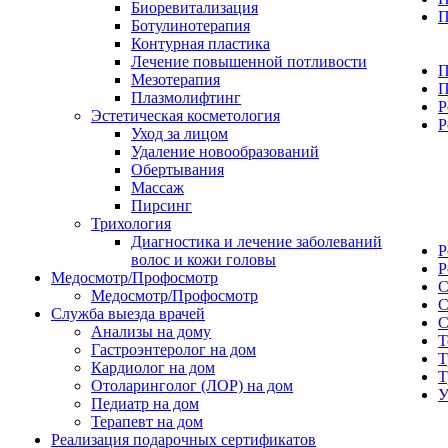
Биоревитализация
П
Ботулинотерапия
Контурная пластика
Лечение повышенной потливости
П
Мезотерапия
П
Плазмолифтинг
Р
Эстетическая косметология
Р
Уход за лицом
Удаление новообразований
Обертывания
Массаж
Пирсинг
Трихология
Диагностика и лечение заболеваний
Р
волос и кожи головы
Р
Медосмотр/Профосмотр
С
Медосмотр/Профосмотр
С
Служба выезда врачей
С
Анализы на дому
Т
Гастроэнтеролог на дом
Т
Кардиолог на дом
Т
Отоларинголог (ЛОР) на дом
Педиатр на дом
Терапевт на дом
Реализация подарочных сертификатов