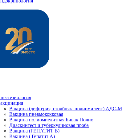
ндокринология
нестезиология
акцинация
Вакцина (дифтерия, столбняк, полиомилеит) АДС-М
Вакцина пневмококковая
Вакцина полиомиелитная Бивак Полио
Диаскинтест и туберкулиновая проба
Вакцина (ГЕПАТИТ В)
Вакцина ( Гепатит А)