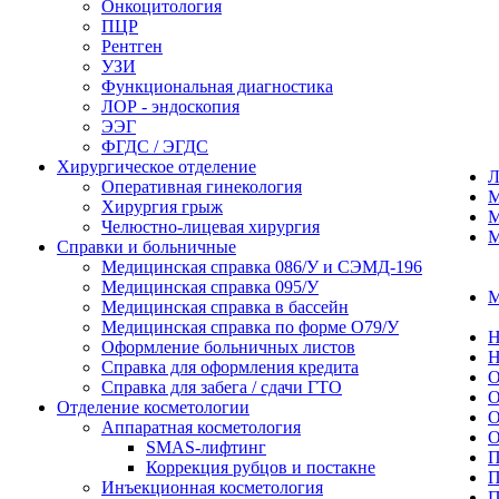
Онкоцитология
ПЦР
Рентген
УЗИ
Функциональная диагностика
ЛОР - эндоскопия
ЭЭГ
ФГДС / ЭГДС
Хирургическое отделение
Оперативная гинекология
М
Хирургия грыж
М
Челюстно-лицевая хирургия
М
Справки и больничные
Медицинская справка 086/У и СЭМД‑196
Медицинская справка 095/У
М
Медицинская справка в бассейн
Медицинская справка по форме О79/У
Н
Оформление больничных листов
Н
Справка для оформления кредита
О
Справка для забега / сдачи ГТО
О
Отделение косметологии
О
Аппаратная косметология
О
SMAS-лифтинг
П
Коррекция рубцов и постакне
П
Инъекционная косметология
П