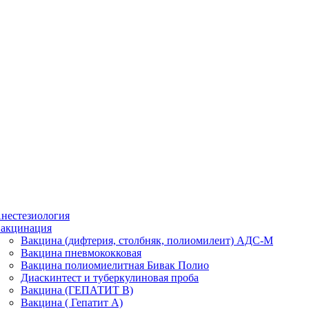
нестезиология
акцинация
Вакцина (дифтерия, столбняк, полиомилеит) АДС-М
Вакцина пневмококковая
Вакцина полиомиелитная Бивак Полио
Диаскинтест и туберкулиновая проба
Вакцина (ГЕПАТИТ В)
Вакцина ( Гепатит А)