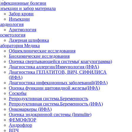
нфекционные болезни
нъекции и забор материала
Забор крови
Инъекции
ардиология
Аритмология
осметология
Лазерная шлифовка
аборатория Медика
Общеклинические исследования
Биохимические исследования
Оценка свертывающейся системы( коагулограмма)
Диагностика аллергии/Иммунология (ИФА)
Диагностика ГЕПАТИТОВ, ВИЧ, СИФИЛИСА
(ИФА)
Диагностика инфекционных заболеваний(ИФА)
Оценка функции щитовидной железы(ИФА)
Соскобы
Репродуктивная система.Беременность
Репродуктивная система.Беременность (ИФА)
Онкомаркеры (ИФА)
Оценка эндокринной системы (Immulite)
ФЕМОФЛОР
Андрофлор
ВПЧ