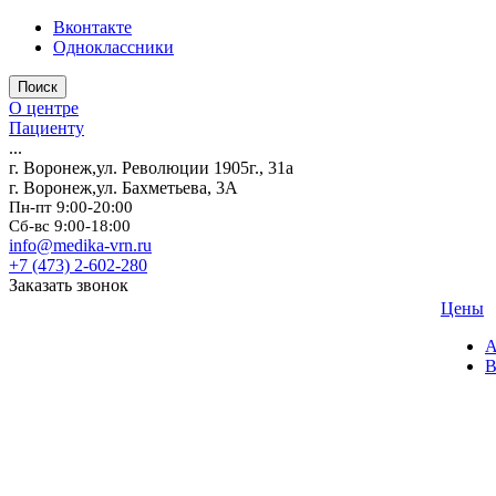
Вконтакте
Одноклассники
Поиск
О центре
Пациенту
...
г. Воронеж,ул. Революции 1905г., 31а
г. Воронеж,ул. Бахметьева, 3А
Пн-пт 9:00-20:00
Сб-вс 9:00-18:00
info@medika-vrn.ru
+7 (473) 2-602-280
Заказать звонок
Цены
А
В