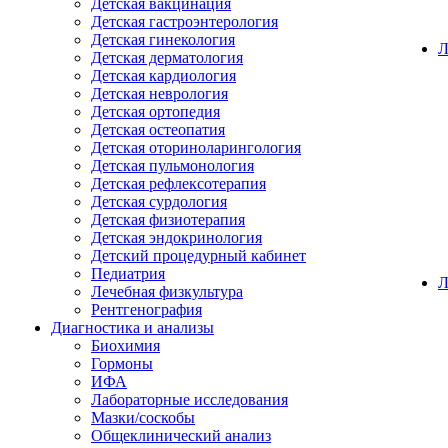
Детская вакцинация
Детская гастроэнтерология
Детская гинекология
Детская дерматология
Детская кардиология
Детская неврология
Детская ортопедия
Детская остеопатия
Детская оториноларингология
Детская пульмонология
Детская рефлексотерапия
Детская сурдология
Детская физиотерапия
Детская эндокринология
Детский процедурный кабинет
Педиатрия
Л
Лечебная физкультура
Рентгенография
Диагностика и анализы
Биохимия
Гормоны
ИФА
Лабораторные исследования
Мазки/соскобы
Общеклинический анализ