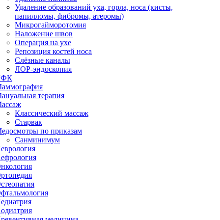
Удаление образований уха, горла, носа (кисты,
папилломы, фибромы, атеромы)
Микрогайморотомия
Наложение швов
Операция на ухе
Репозиция костей носа
Слёзные каналы
ЛОР-эндоскопия
ЛФК
аммография
ануальная терапия
ассаж
Классический массаж
Старвак
едосмотры по приказам
Санминимум
еврология
ефрология
нкология
ртопедия
стеопатия
фтальмология
едиатрия
одиатрия
ревентивная медицина