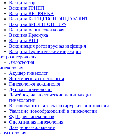
Вакцина корь
Вакцина ГРИПП
Вакцина ВЕТРЯНКА
Вакцина КЛЕЩЕВОЙ ЭНЦЕФАЛИТ
Вакцина БРЮШНОЙ ТИФ
Вакцина менингококковая
Вакцина Краснуха
Вакцина ВПЧ
Вакцинация ротовирусная инфекция
Вакцина Герпетические инфекции
астроэнтерология
Эндоскопия
инекология
Акушер-гинеколог
Эстетическая гинекология
Гинеколог-эндокринолог
Детская гинекология
Лечебно-диагностические манипуляции
гинекологии
Высокочастотная электрохирургия гинекологии
Удаление новообразований в гинекологии
ФДТ для гинекологов
Оперативная гинекология
Лазерное омоложение
ерматология