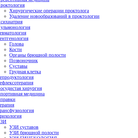
роктология
Хирургические операции проктолога
Удаление новообразований в проктологии
сихиатрия
ульмонология
евматология
ентгенология
Голова
Кости
Органы брюшной полости
Позвоночник
Суставы
Грудная клетка
епродуктология
ефлексотерапия
осудистая хирургия
портивная медицина
правки
ерапия
рансфузиология
рихология
УЗИ
УЗИ суставов
УЗИ брюшной полости