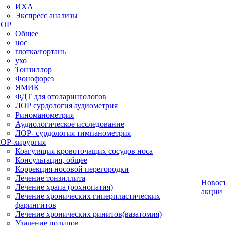
ИХА
Экспресс анализы
ЛОР
Общее
нос
глотка/гортань
ухо
Тонзиллор
Фонофорез
ЯМИК
ФДТ для отоларингологов
ЛОР сурдология аудиометрия
Риноманометрия
Аудиологическое исследование
ЛОР- сурдология тимпанометрия
ОР-хирургия
Коагуляция кровоточащих сосудов носа
Консультация, общее
Коррекция носовой перегородки
Лечение тонзиллита
Новос
Лечение храпа (рохнопатия)
акции
Лечение хронических гиперпластических
фарингитов
Лечение хронических ринитов(вазатомия)
Удаление полипов