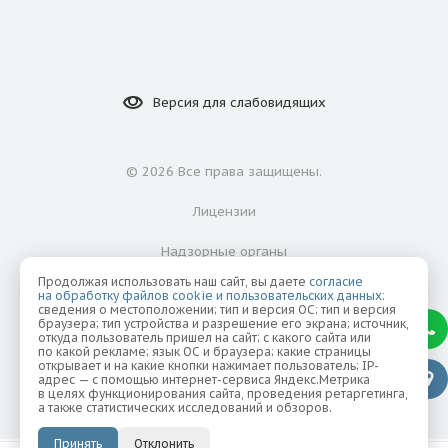
Версия для
слабовидящих
©
2026 Все права защищены.
Лицензии
Надзорные органы
Продолжая использовать наш сайт, вы даете
согласие
Политика конфиденциальности
на обработку файлов cookie и пользовательских данных
:
сведения о местоположении; тип и версия ОС; тип и версия
браузера; тип устройства и разрешение его экрана; источник,
Согласие на обработку персональных данных
откуда пользователь пришел на сайт; с какого сайта или
по какой рекламе; язык ОС и браузера; какие страницы
открывает и на какие кнопки нажимает пользователь; IP-
адрес — с помощью интернет-сервиса Яндекс.Метрика
в целях функционирования сайта, проведения ретаргетинга,
а также статистических исследований и обзоров.
Принять
Отклонить