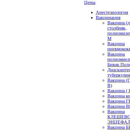
Цены
Анестезиология
Вакцинация
Вакцина (д
столбняк,
полиомиле
М
Вакцина
пневмокок
Вакцина
полиомиел
Бивак Пол
Диаскинтес
туберкулин
Вакцина 
В)
Вакцина ( 
Вакцина к
Вакцина 
Вакцина 
Вакцина
КЛЕЩЕВ
ЭНЦЕФА
Вакцина