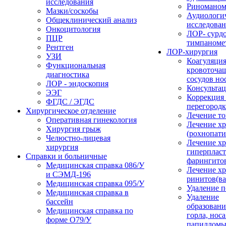
исследования
Риноманом
Мазки/соскобы
Аудиологи
Общеклинический анализ
исследова
Онкоцитология
ЛОР- сурд
ПЦР
тимпаноме
Рентген
ЛОР-хирургия
УЗИ
Коагуляци
Функциональная
кровоточа
диагностика
сосудов но
ЛОР - эндоскопия
Консультац
ЭЭГ
Коррекция
ФГДС / ЭГДС
перегород
Хирургическое отделение
Лечение то
Оперативная гинекология
Лечение хр
Хирургия грыж
(рохнопати
Челюстно-лицевая
Лечение х
хирургия
гиперплас
Справки и больничные
фарингито
Медицинская справка 086/У
Лечение х
и СЭМД‑196
ринитов(ва
Медицинская справка 095/У
Удаление 
Медицинская справка в
Удаление
бассейн
образовани
Медицинская справка по
горла, носа
форме О79/У
папилломы