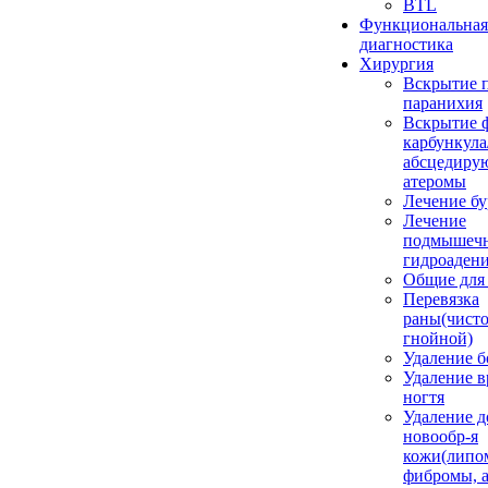
BTL
Функциональная
диагностика
Хирургия
Вскрытие 
паранихия
Вскрытие 
карбункула
абсцедиру
атеромы
Лечение бу
Лечение
подмышеч
гидроаден
Общие для
Перевязка
раны(чисто
гнойной)
Удаление б
Удаление 
ногтя
Удаление д
новообр-я
кожи(липо
фибромы, 