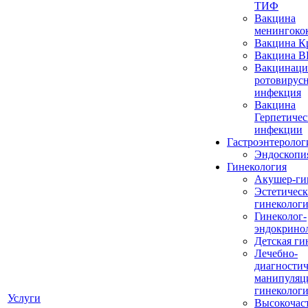
ТИФ
Вакцина
менингоко
Вакцина К
Вакцина 
Вакцинаци
ротовирус
инфекция
Вакцина
Герпетичес
инфекции
Гастроэнтеролог
Эндоскопи
Гинекология
Акушер-ги
Эстетическ
гинеколог
Гинеколог-
эндокрино
Детская ги
Лечебно-
диагностич
манипуляц
гинеколог
Услуги
Высокочас