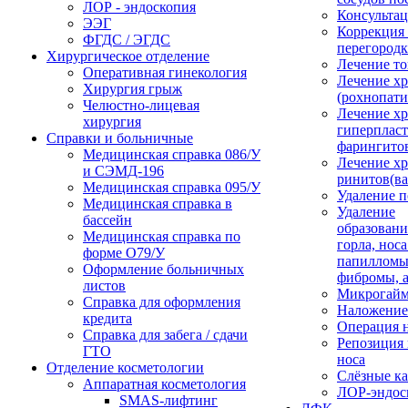
ЛОР - эндоскопия
Консультац
ЭЭГ
Коррекция
ФГДС / ЭГДС
перегород
Хирургическое отделение
Лечение то
Оперативная гинекология
Лечение хр
Хирургия грыж
(рохнопати
Челюстно-лицевая
Лечение х
хирургия
гиперплас
Справки и больничные
фарингито
Медицинская справка 086/У
Лечение х
и СЭМД‑196
ринитов(ва
Медицинская справка 095/У
Удаление 
Медицинская справка в
Удаление
бассейн
образовани
Медицинская справка по
горла, носа
форме О79/У
папилломы
Оформление больничных
фибромы, 
листов
Микрогайм
Справка для оформления
Наложение
кредита
Операция н
Справка для забега / сдачи
Репозиция 
ГТО
носа
Отделение косметологии
Слёзные к
Аппаратная косметология
ЛОР-эндос
SMAS-лифтинг