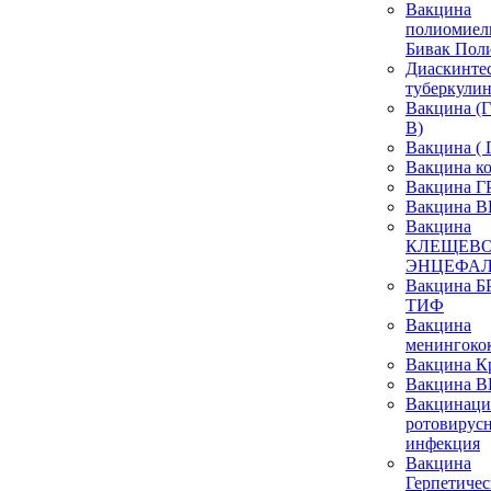
Вакцина
полиомиел
Бивак Пол
Диаскинтес
туберкулин
Вакцина 
В)
Вакцина ( 
Вакцина к
Вакцина 
Вакцина 
Вакцина
КЛЕЩЕВ
ЭНЦЕФА
Вакцина
ТИФ
Вакцина
менингоко
Вакцина К
Вакцина 
Вакцинаци
ротовирус
инфекция
Вакцина
Герпетичес