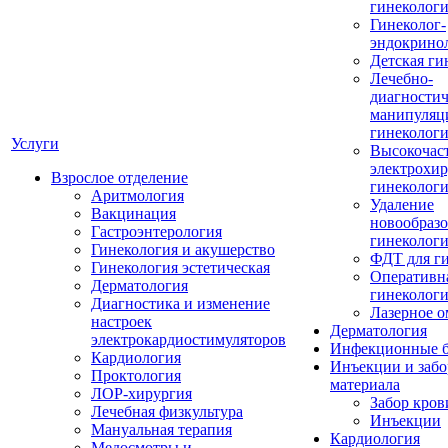
гинеколог
Гинеколог-
эндокрино
Детская ги
Лечебно-
диагностич
манипуляц
гинеколог
Услуги
Высокочас
электрохир
Взрослое отделение
гинеколог
Аритмология
Удаление
Вакцинация
новообразо
Гастроэнтерология
гинеколог
Гинекология и акушерство
ФДТ для г
Гинекология эстетическая
Оперативн
Дерматология
гинеколог
Диагностика и изменение
Лазерное 
настроек
Дерматология
электрокардиостимуляторов
Инфекционные б
Кардиология
Инъекции и забо
Проктология
материала
ЛОР-хирургия
Забор кров
Лечебная физкультура
Инъекции
Мануальная терапия
Кардиология
Медосмотры и