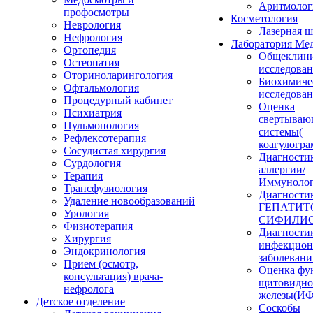
Аритмолог
профосмотры
Косметология
Неврология
Лазерная 
Нефрология
Лаборатория Ме
Ортопедия
Общеклини
Остеопатия
исследова
Оториноларингология
Биохимиче
Офтальмология
исследова
Процедурный кабинет
Оценка
Психиатрия
свертываю
Пульмонология
системы(
Рефлексотерапия
коагулогра
Сосудистая хирургия
Диагности
Сурдология
аллергии/
Терапия
Иммунолог
Трансфузиология
Диагности
Удаление новообразований
ГЕПАТИТО
Урология
СИФИЛИС
Физиотерапия
Диагности
Хирургия
инфекцио
Эндокринология
заболеван
Прием (осмотр,
Оценка фу
консультация) врача-
щитовидн
нефролога
железы(И
Детское отделение
Соскобы