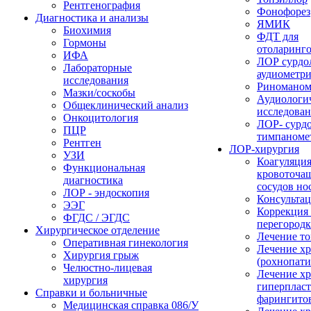
Рентгенография
Фонофорез
Диагностика и анализы
ЯМИК
Биохимия
ФДТ для
Гормоны
отоларинг
ИФА
ЛОР сурдо
Лабораторные
аудиометр
исследования
Риноманом
Мазки/соскобы
Аудиологи
Общеклинический анализ
исследова
Онкоцитология
ЛОР- сурд
ПЦР
тимпаноме
Рентген
ЛОР-хирургия
УЗИ
Коагуляци
Функциональная
кровоточа
диагностика
сосудов но
ЛОР - эндоскопия
Консультац
ЭЭГ
Коррекция
ФГДС / ЭГДС
перегород
Хирургическое отделение
Лечение то
Оперативная гинекология
Лечение хр
Хирургия грыж
(рохнопати
Челюстно-лицевая
Лечение х
хирургия
гиперплас
Справки и больничные
фарингито
Медицинская справка 086/У