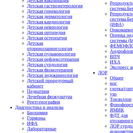
Детская вакцинация
Репродукт
Детская гастроэнтерология
система.Бе
Детская гинекология
Репродукт
Детская дерматология
система.Бе
Детская кардиология
(ИФА)
Детская неврология
Онкомарке
Детская ортопедия
Оценка эн
Детская остеопатия
системы (I
Детская
ФЕМОФЛ
оториноларингология
Андрофло
Детская пульмонология
ВПЧ
Детская рефлексотерапия
ИХА
Детская сурдология
Экспресс 
Детская физиотерапия
ЛОР
Детская эндокринология
Общее
Детский процедурный
нос
кабинет
глотка/гор
Педиатрия
ухо
Лечебная физкультура
Тонзиллор
Рентгенография
Фонофорез
Диагностика и анализы
ЯМИК
Биохимия
ФДТ для
Гормоны
отоларинг
ИФА
ЛОР сурдо
Лабораторные
аудиометр