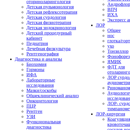
оториноларингология
Андрофло
Детская пульмонология
ВПЧ
Детская рефлексотерапия
ИХА
Детская сурдология
Экспресс 
Детская физиотерапия
ЛОР
Детская эндокринология
Общее
Детский процедурный
нос
кабинет
глотка/гор
Педиатрия
ухо
Лечебная физкультура
Тонзиллор
Рентгенография
Фонофорез
Диагностика и анализы
ЯМИК
Биохимия
ФДТ для
Гормоны
отоларинг
ИФА
ЛОР сурдо
Лабораторные
аудиометр
исследования
Риноманом
Мазки/соскобы
Аудиологи
Общеклинический анализ
исследова
Онкоцитология
ЛОР- сурд
ПЦР
тимпаноме
Рентген
ЛОР-хирургия
УЗИ
Коагуляци
Функциональная
кровоточа
диагностика
сосудов но