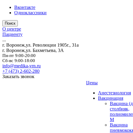
Вконтакте
Одноклассники
Поиск
О центре
Пациенту
...
г. Воронеж,ул. Революции 1905г., 31а
г. Воронеж,ул. Бахметьева, 3А
Пн-пт 9:00-20:00
Сб-вс 9:00-18:00
info@medika-vrn.ru
+7 (473) 2-602-280
Заказать звонок
Цены
Анестезиология
Вакцинация
Вакцина (д
столбняк,
полиомиле
М
Вакцина
пневмокок