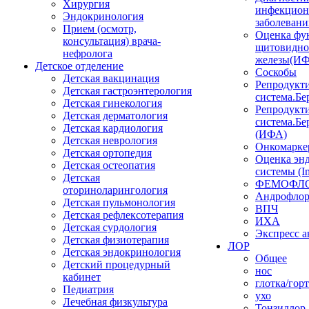
Хирургия
инфекцио
Эндокринология
заболеван
Прием (осмотр,
Оценка фу
консультация) врача-
щитовидн
нефролога
железы(И
Детское отделение
Соскобы
Детская вакцинация
Репродукт
Детская гастроэнтерология
система.Бе
Детская гинекология
Репродукт
Детская дерматология
система.Бе
Детская кардиология
(ИФА)
Детская неврология
Онкомарке
Детская ортопедия
Оценка эн
Детская остеопатия
системы (I
Детская
ФЕМОФЛ
оториноларингология
Андрофло
Детская пульмонология
ВПЧ
Детская рефлексотерапия
ИХА
Детская сурдология
Экспресс 
Детская физиотерапия
ЛОР
Детская эндокринология
Общее
Детский процедурный
нос
кабинет
глотка/гор
Педиатрия
ухо
Лечебная физкультура
Тонзиллор