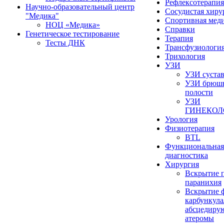
Рефлексотерапия
Научно-образовательный центр
Сосудистая хиру
"Медика"
Спортивная мед
НОЦ «Медика»
Справки
Генетическое тестирование
Терапия
Тесты ДНК
Трансфузиологи
Трихология
УЗИ
УЗИ суста
УЗИ брюш
полости
УЗИ
ГИНЕКОЛ
Урология
Физиотерапия
BTL
Функциональная
диагностика
Хирургия
Вскрытие 
паранихия
Вскрытие 
карбункула
абсцедиру
атеромы