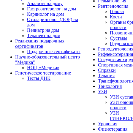
Ревматология
Анализы на дому
Рентгенология
Гастроэнтеролог на дом
Голова
Кардиолог на дом
Кости
Отоларинголог (ЛОР) на
Органы б
дом
полости
Педиатр на дом
Позвоночн
Терапевт на дом
Суставы
Реализация подарочных
Грудная кл
сертификатов
Репродуктологи
Подарочные сертификаты
Рефлексотерапия
Научно-образовательный центр
Сосудистая хиру
"Медика"
Спортивная мед
НОЦ «Медика»
Справки
Генетическое тестирование
Терапия
Тесты ДНК
Трансфузиологи
Трихология
УЗИ
УЗИ суста
УЗИ брюш
полости
УЗИ
ГИНЕКОЛ
Урология
Физиотерапия