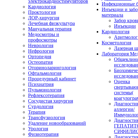
электрокардиостимуляторов
Инфекционные б
Кардиология
Инъекции и забо
Проктология
материала
ЛОР-хирургия
Забор кров
Лечебная физкультура
Инъекции
Мануальная терапия
Кардиология
Медосмотры и
Аритмолог
профосмотры
Косметология
Неврология
Лазерная 
Нефрология
Лаборатория Ме
Ортопедия
Общеклини
Остеопатия
исследова
Оториноларингология
Биохимиче
Офтальмология
исследова
Процедурный кабинет
Оценка
Психиатрия
свертываю
Пульмонология
системы(
Рефлексотерапия
коагулогра
Сосудистая хирургия
Диагности
Сурдология
аллергии/
Терапия
Иммунолог
Трансфузиология
Диагности
Удаление новообразований
ГЕПАТИТО
Урология
СИФИЛИС
Физиотерапия
Диагности