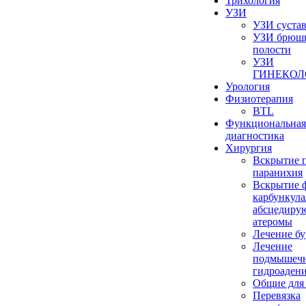
Трихология
УЗИ
УЗИ суста
УЗИ брюш
полости
УЗИ
ГИНЕКОЛ
Урология
Физиотерапия
BTL
Функциональная
диагностика
Хирургия
Вскрытие 
паранихия
Вскрытие 
карбункула
абсцедиру
атеромы
Лечение бу
Лечение
подмышеч
гидроаден
Общие для
Перевязка