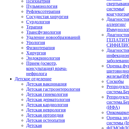
Психиатрия
свертываю
Пульмонология
системы(
Рефлексотерапия
коагулогра
Сосудистая хирургия
Диагности
Сурдология
аллергии/
Терапия
Иммунолог
Трансфузиология
Диагности
Удаление новообразований
ГЕПАТИТО
Урология
СИФИЛИС
Физиотерапия
Диагности
Хирургия
инфекцио
Эндокринология
заболеван
Прием (осмотр,
Оценка фу
консультация) врача-
щитовидн
нефролога
железы(И
Детское отделение
Соскобы
Детская вакцинация
Репродукт
Детская гастроэнтерология
система.Бе
Детская гинекология
Репродукт
Детская дерматология
система.Бе
Детская кардиология
(ИФА)
Детская неврология
Онкомарке
Детская ортопедия
Оценка эн
Детская остеопатия
системы (I
Детская
ФЕМОФЛ