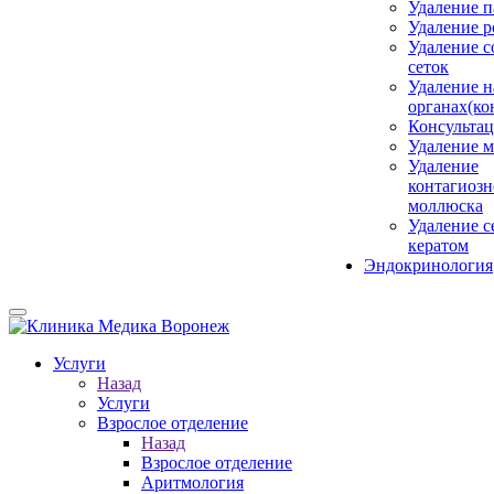
Удаление 
Удаление 
Удаление с
сеток
Удаление н
органах(ко
Консульта
Удаление м
Удаление
контагиозн
моллюска
Удаление 
кератом
Эндокринология
Услуги
Назад
Услуги
Взрослое отделение
Назад
Взрослое отделение
Аритмология