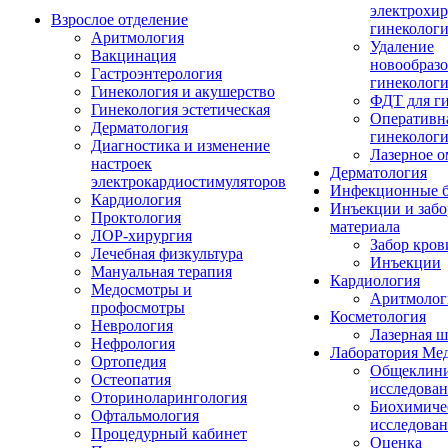
электрохир
Взрослое отделение
гинеколог
Аритмология
Удаление
Вакцинация
новообразо
Гастроэнтерология
гинеколог
Гинекология и акушерство
ФДТ для г
Гинекология эстетическая
Оперативн
Дерматология
гинеколог
Диагностика и изменение
Лазерное 
настроек
Дерматология
электрокардиостимуляторов
Инфекционные б
Кардиология
Инъекции и забо
Проктология
материала
ЛОР-хирургия
Забор кров
Лечебная физкультура
Инъекции
Мануальная терапия
Кардиология
Медосмотры и
Аритмолог
профосмотры
Косметология
Неврология
Лазерная 
Нефрология
Лаборатория Ме
Ортопедия
Общеклини
Остеопатия
исследова
Оториноларингология
Биохимиче
Офтальмология
исследова
Процедурный кабинет
Оценка