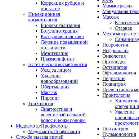
ЛФК
Коррекция рубцов и
Маммография
постакне
Мануальная тера
Инъекционная
Массаж
косметология
Классичес
Биоревитализация
Старвак
Ботулинотерапия
Медосмотры по 
Контурная пластика
Санминим
Лечение повышенной
Неврология
потливости
Нефрология
Мезотерапия
Онкология
Плазмолифтинг
Ортопедия
Эстетическая косметология
Остеопатия
Уход за лицом
Офтальмология
Удаление
Педиатрия
новообразований
Подиатрия
Обертывания
Превентивная м
Массаж
Проктология
Пирсинг
Хирургиче
Трихология
операции п
Диагностика и
Удаление
лечение заболеваний
новообразо
волос и кожи головы
проктолог
Медосмотр/Профосмотр
Психиатрия
Медосмотр/Профосмотр
Пульмонология
Служба выезда врачей