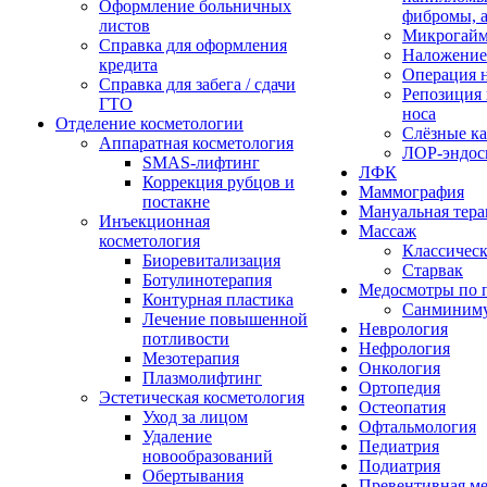
Оформление больничных
фибромы, 
листов
Микрогайм
Справка для оформления
Наложение
кредита
Операция н
Справка для забега / сдачи
Репозиция 
ГТО
носа
Отделение косметологии
Слёзные к
Аппаратная косметология
ЛОР-эндос
SMAS-лифтинг
ЛФК
Коррекция рубцов и
Маммография
постакне
Мануальная тера
Инъекционная
Массаж
косметология
Классичес
Биоревитализация
Старвак
Ботулинотерапия
Медосмотры по 
Контурная пластика
Санминим
Лечение повышенной
Неврология
потливости
Нефрология
Мезотерапия
Онкология
Плазмолифтинг
Ортопедия
Эстетическая косметология
Остеопатия
Уход за лицом
Офтальмология
Удаление
Педиатрия
новообразований
Подиатрия
Обертывания
Превентивная м