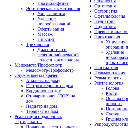
Онкология
Плазмолифтинг
Ортопедия
Эстетическая косметология
Остеопатия
Уход за лицом
Офтальмология
Удаление
Педиатрия
новообразований
Подиатрия
Обертывания
Превентивная м
Массаж
Проктология
Пирсинг
Хирургиче
Трихология
операции п
Диагностика и
Удаление
лечение заболеваний
новообразо
волос и кожи головы
проктолог
Медосмотр/Профосмотр
Психиатрия
Медосмотр/Профосмотр
Пульмонология
Служба выезда врачей
Ревматология
Анализы на дому
Рентгенология
Гастроэнтеролог на дом
Голова
Кардиолог на дом
Кости
Отоларинголог (ЛОР) на
Органы б
дом
полости
Педиатр на дом
Позвоночн
Терапевт на дом
Суставы
Реализация подарочных
Грудная кл
сертификатов
Репродуктологи
Подарочные сертификаты