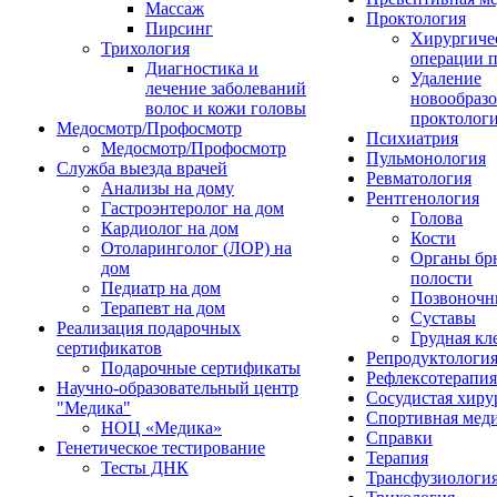
Массаж
Проктология
Пирсинг
Хирургиче
Трихология
операции п
Диагностика и
Удаление
лечение заболеваний
новообразо
волос и кожи головы
проктолог
Медосмотр/Профосмотр
Психиатрия
Медосмотр/Профосмотр
Пульмонология
Служба выезда врачей
Ревматология
Анализы на дому
Рентгенология
Гастроэнтеролог на дом
Голова
Кардиолог на дом
Кости
Отоларинголог (ЛОР) на
Органы б
дом
полости
Педиатр на дом
Позвоночн
Терапевт на дом
Суставы
Реализация подарочных
Грудная кл
сертификатов
Репродуктологи
Подарочные сертификаты
Рефлексотерапия
Научно-образовательный центр
Сосудистая хиру
"Медика"
Спортивная мед
НОЦ «Медика»
Справки
Генетическое тестирование
Терапия
Тесты ДНК
Трансфузиологи