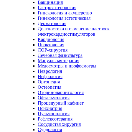
Вакцинация
Гастроэнтерология
Гинекология и акушерство
Гинекология эстетическая
Дерматология
Диагностика и изменение настроек
электрокардиостимуляторов
Кардиология
Проктология
ЛОР-хирургия
Лечебная физкультура
Мануальная терапия
Медосмотры и профосмотры
Неврология
Нефрология
Ортопедия
Остеопатия
Оториноларингология
Офтальмология
Процедурный кабинет
Психиатрия
Пульмонология
Рефлексотерапия
Сосудистая хирургия
Сурдология