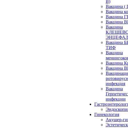
В)
Вакцина ( 
Вакцина к
Вакцина 
Вакцина 
Вакцина
КЛЕЩЕВ
ЭНЦЕФА
Вакцина
ТИФ
Вакцина
менингоко
Вакцина К
Вакцина 
Вакцинаци
ротовирус
инфекция
Вакцина
Герпетичес
инфекции
Гастроэнтеролог
Эндоскопи
Гинекология
Акушер-ги
Эстетическ