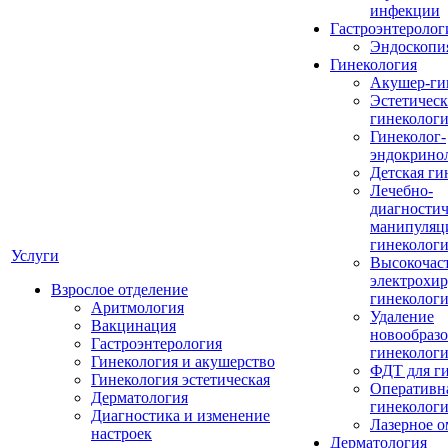
инфекции
Гастроэнтеролог
Эндоскопи
Гинекология
Акушер-ги
Эстетическ
гинеколог
Гинеколог-
эндокрино
Детская ги
Лечебно-
диагностич
манипуляц
гинеколог
Услуги
Высокочас
электрохир
Взрослое отделение
гинеколог
Аритмология
Удаление
Вакцинация
новообразо
Гастроэнтерология
гинеколог
Гинекология и акушерство
ФДТ для г
Гинекология эстетическая
Оперативн
Дерматология
гинеколог
Диагностика и изменение
Лазерное 
настроек
Дерматология