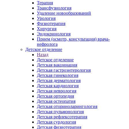
Терапия
Трансфузиология
Удаление новообразований
Урология
Физиотерапия
Хирургия
Эндокринология
Прием (осмотр, консультация) врача-
нефролога
Детское отделение
Назад
Детское отделение
Детская вакцинация
Детская гастроэнтерология
Детская гинекология
Детская дерматология
Детская кардиология
Детская неврология
Детская ортопедия
Детская остеопатия
Детская оториноларингология
Детская пульмонология
Детская рефлексотерапия
Детская сурдология
Детская физиотерапия