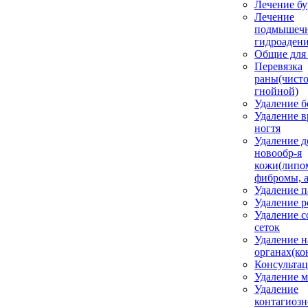
Лечение бу
Лечение
подмышеч
гидроаден
Общие для
Перевязка
раны(чисто
гнойной)
Удаление б
Удаление 
ногтя
Удаление д
новообр-я
кожи(липо
фибромы, 
Удаление 
Удаление 
Удаление с
сеток
Удаление н
органах(ко
Консульта
Удаление м
Удаление
контагиозн