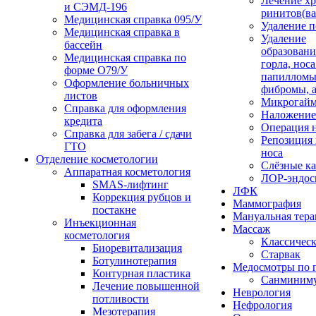
Лечение х
и СЭМД‑196
ринитов(ва
Медицинская справка 095/У
Удаление 
Медицинская справка в
Удаление
бассейн
образовани
Медицинская справка по
горла, носа
форме О79/У
папилломы
Оформление больничных
фибромы, 
листов
Микрогайм
Справка для оформления
Наложение
кредита
Операция н
Справка для забега / сдачи
Репозиция 
ГТО
носа
Отделение косметологии
Слёзные к
Аппаратная косметология
ЛОР-эндос
SMAS-лифтинг
ЛФК
Коррекция рубцов и
Маммография
постакне
Мануальная тера
Инъекционная
Массаж
косметология
Классичес
Биоревитализация
Старвак
Ботулинотерапия
Медосмотры по 
Контурная пластика
Санминим
Лечение повышенной
Неврология
потливости
Нефрология
Мезотерапия