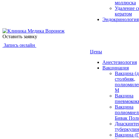
моллюска
Удаление 
кератом
Эндокринология
Оставить заявку
Запись онлайн
Цены
Анестезиология
Вакцинация
Вакцина (д
столбняк,
полиомиле
М
Вакцина
пневмокок
Вакцина
полиомиел
Бивак Пол
Диаскинтес
туберкулин
Вакцина 