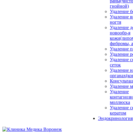
раны(чисто
гнойной)
Удаление б
Удаление 
ногтя
Удаление д
новообр-я
кожи(липо
фибромы, 
Удаление 
Удаление 
Удаление с
сеток
Удаление н
органах(ко
Консульта
Удаление м
Удаление
контагиозн
моллюска
Удаление 
кератом
Эндокринология