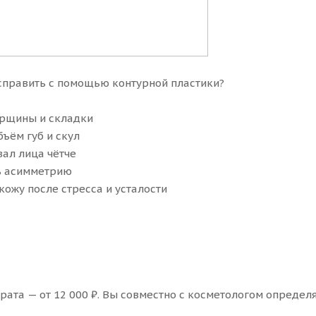
справить с помощью контурной пластики?
орщины и складки
бъём губ и скул
вал лица чётче
ь асимметрию
кожу после стресса и усталости
арата — от 12 000 ₽. Вы совместно с косметологом опреде