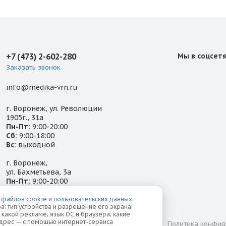
+7 (473) 2-602-280
Мы в соцсет
Заказать звонок
info@medika-vrn.ru
г. Воронеж, ул. Революции
1905г., 31а
Пн-Пт:
9:00-20:00
Сб:
9:00-18:00
Вс:
выходной
г. Воронеж,
ул. Бахметьева, 3а
Пн-Пт:
9:00-20:00
Сб-Вс:
9:00-18:00
 файлов cookie и пользовательских данных
:
а; тип устройства и разрешение его экрана;
о какой рекламе; язык ОС и браузера; какие
-адрес — с помощью интернет-сервиса
Лицензии
Надзорные органы
Политика конфид