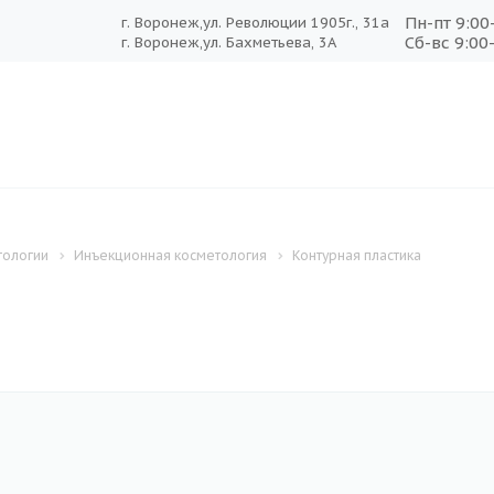
Пн-пт 9:00
г. Воронеж,ул. Революции 1905г., 31а
Сб-вс 9:00
г. Воронеж,ул. Бахметьева, 3А
тологии
Инъекционная косметология
Контурная пластика