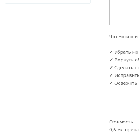
Что можно и
✔ Убрать м
✔ Вернуть о
✔ Сделать о
✔ Исправит
✔ Освежить 
Стоимость
0,6 мл преп