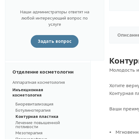
Наши администраторы ответят на
Диагностика и анализы
любой интересующий вопрос по
услуге
Описани
Хирургическое отделение
Задать вопрос
Справки и больничные
Контур
Молодость и
Отделение косметологии
Аппаратная косметология
Хотите верн
Инъекционная
Контурная п
косметология
Биоревитализация
Ваши преим
Ботулинотерапия
Контурная пластика
Лечение повышенной
потливости
Мгновенн
Мезотерапия