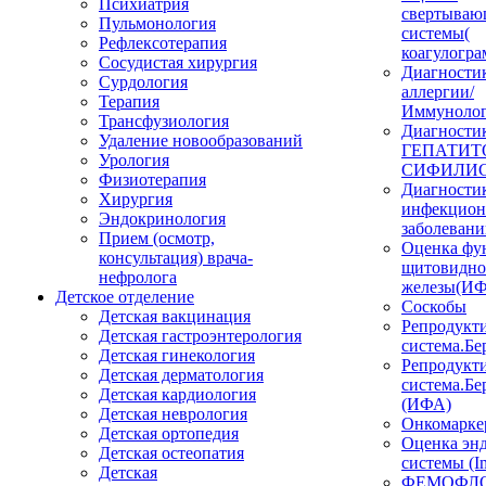
Психиатрия
свертываю
Пульмонология
системы(
Рефлексотерапия
коагулогра
Сосудистая хирургия
Диагности
Сурдология
аллергии/
Терапия
Иммунолог
Трансфузиология
Диагности
Удаление новообразований
ГЕПАТИТО
Урология
СИФИЛИС
Физиотерапия
Диагности
Хирургия
инфекцио
Эндокринология
заболеван
Прием (осмотр,
Оценка фу
консультация) врача-
щитовидн
нефролога
железы(И
Детское отделение
Соскобы
Детская вакцинация
Репродукт
Детская гастроэнтерология
система.Бе
Детская гинекология
Репродукт
Детская дерматология
система.Бе
Детская кардиология
(ИФА)
Детская неврология
Онкомарке
Детская ортопедия
Оценка эн
Детская остеопатия
системы (I
Детская
ФЕМОФЛ