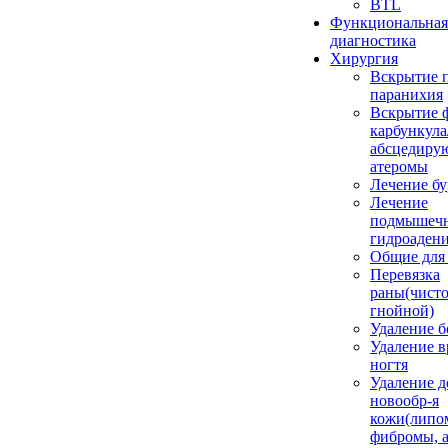
BTL
Функциональная
диагностика
Хирургия
Вскрытие 
паранихия
Вскрытие 
карбункула
абсцедиру
атеромы
Лечение бу
Лечение
подмышеч
гидроаден
Общие для
Перевязка
раны(чисто
гнойной)
Удаление б
Удаление 
ногтя
Удаление д
новообр-я
кожи(липо
фибромы, 