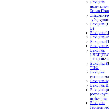
Вакцина
полиомиел
Бивак Пол
Диаскинтес
туберкулин
Вакцина 
В)
Вакцина ( 
Вакцина к
Вакцина 
Вакцина 
Вакцина
КЛЕЩЕВ
ЭНЦЕФА
Вакцина
ТИФ
Вакцина
менингоко
Вакцина К
Вакцина 
Вакцинаци
ротовирус
инфекция
Вакцина
Герпетичес