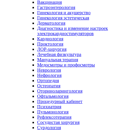
Вакцинация
Гастроэнтерология
Гинекология и акушерство
Гинекология эстетическая
Дерматология
Диагностика и изменение настроек
электрокардиостимуляторов
Кардиология
Проктология
ЛОР-хирургия
Лечебная физкультура
Мануальная терапия
Медосмотры и профосмотры
Неврология
Нефрология
Ортопедия
Остеопатия
Оториноларингология
Офтальмология
Процедурный кабинет
Психиатрия
Пульмонология
Рефлексотерапия
Сосудистая хирургия
Сурдология