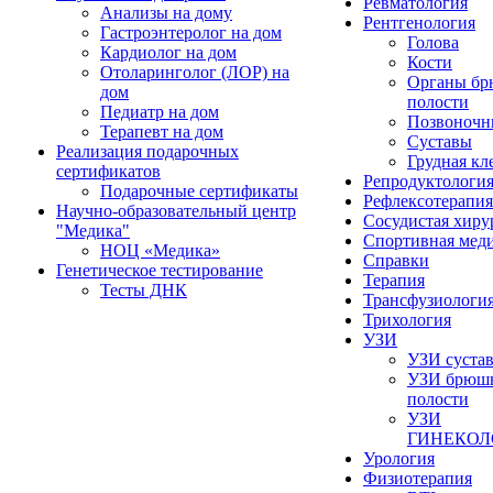
Ревматология
Анализы на дому
Рентгенология
Гастроэнтеролог на дом
Голова
Кардиолог на дом
Кости
Отоларинголог (ЛОР) на
Органы б
дом
полости
Педиатр на дом
Позвоночн
Терапевт на дом
Суставы
Реализация подарочных
Грудная кл
сертификатов
Репродуктологи
Подарочные сертификаты
Рефлексотерапия
Научно-образовательный центр
Сосудистая хиру
"Медика"
Спортивная мед
НОЦ «Медика»
Справки
Генетическое тестирование
Терапия
Тесты ДНК
Трансфузиологи
Трихология
УЗИ
УЗИ суста
УЗИ брюш
полости
УЗИ
ГИНЕКОЛ
Урология
Физиотерапия