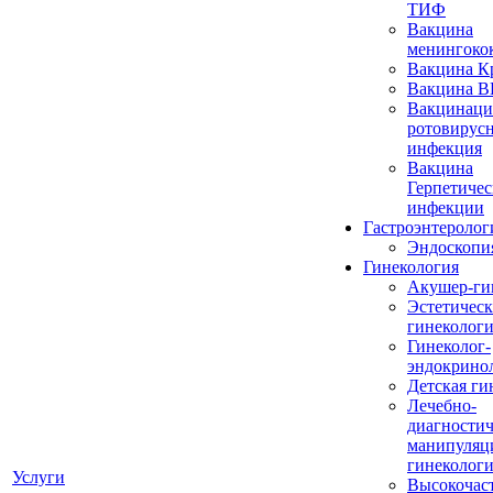
ТИФ
Вакцина
менингоко
Вакцина К
Вакцина 
Вакцинаци
ротовирус
инфекция
Вакцина
Герпетичес
инфекции
Гастроэнтеролог
Эндоскопи
Гинекология
Акушер-ги
Эстетическ
гинеколог
Гинеколог-
эндокрино
Детская ги
Лечебно-
диагностич
манипуляц
гинеколог
Услуги
Высокочас