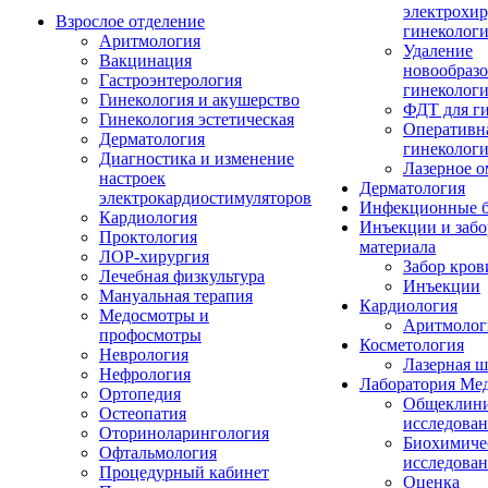
электрохир
Взрослое отделение
гинеколог
Аритмология
Удаление
Вакцинация
новообразо
Гастроэнтерология
гинеколог
Гинекология и акушерство
ФДТ для г
Гинекология эстетическая
Оперативн
Дерматология
гинеколог
Диагностика и изменение
Лазерное 
настроек
Дерматология
электрокардиостимуляторов
Инфекционные б
Кардиология
Инъекции и забо
Проктология
материала
ЛОР-хирургия
Забор кров
Лечебная физкультура
Инъекции
Мануальная терапия
Кардиология
Медосмотры и
Аритмолог
профосмотры
Косметология
Неврология
Лазерная 
Нефрология
Лаборатория Ме
Ортопедия
Общеклини
Остеопатия
исследова
Оториноларингология
Биохимиче
Офтальмология
исследова
Процедурный кабинет
Оценка