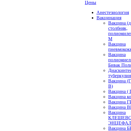
Цены
Анестезиология
Вакцинация
Вакцина (д
столбняк,
полиомиле
М
Вакцина
пневмокок
Вакцина
полиомиел
Бивак Пол
Диаскинтес
туберкулин
Вакцина 
В)
Вакцина ( 
Вакцина к
Вакцина 
Вакцина 
Вакцина
КЛЕЩЕВ
ЭНЦЕФА
Вакцина