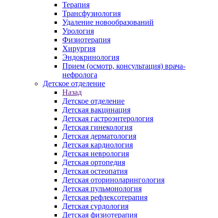
Терапия
Трансфузиология
Удаление новообразований
Урология
Физиотерапия
Хирургия
Эндокринология
Прием (осмотр, консультация) врача-
нефролога
Детское отделение
Назад
Детское отделение
Детская вакцинация
Детская гастроэнтерология
Детская гинекология
Детская дерматология
Детская кардиология
Детская неврология
Детская ортопедия
Детская остеопатия
Детская оториноларингология
Детская пульмонология
Детская рефлексотерапия
Детская сурдология
Детская физиотерапия