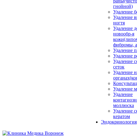
раны(чисто
гнойной)
Удаление б
Удаление 
ногтя
Удаление д
новообр-я
кожи(липо
фибромы, 
Удаление 
Удаление 
Удаление с
сеток
Удаление н
органах(ко
Консульта
Удаление м
Удаление
контагиозн
моллюска
Удаление 
кератом
Эндокринология