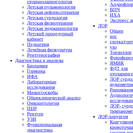
оториноларингология
Андрофло
Детская пульмонология
ВПЧ
Детская рефлексотерапия
ИХА
Детская сурдология
Экспресс 
Детская физиотерапия
ЛОР
Детская эндокринология
Общее
Детский процедурный
нос
кабинет
глотка/гор
Педиатрия
ухо
Лечебная физкультура
Тонзиллор
Рентгенография
Фонофорез
Диагностика и анализы
ЯМИК
Биохимия
ФДТ для
Гормоны
отоларинг
ИФА
ЛОР сурдо
Лабораторные
аудиометр
исследования
Риноманом
Мазки/соскобы
Аудиологи
Общеклинический анализ
исследова
Онкоцитология
ЛОР- сурд
ПЦР
тимпаноме
Рентген
ЛОР-хирургия
УЗИ
Коагуляци
Функциональная
кровоточа
диагностика
сосудов но