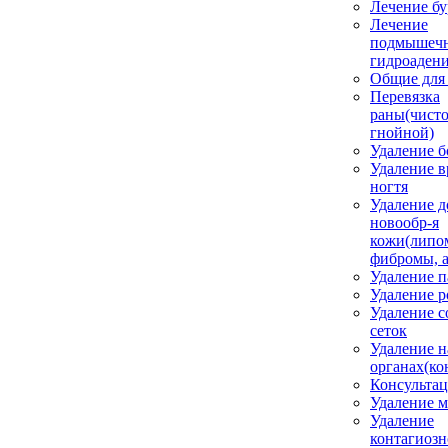
Лечение бу
Лечение
подмышеч
гидроаден
Общие для
Перевязка
раны(чисто
гнойной)
Удаление б
Удаление 
ногтя
Удаление д
новообр-я
кожи(липо
фибромы, 
Удаление 
Удаление 
Удаление с
сеток
Удаление н
органах(ко
Консульта
Удаление м
Удаление
контагиозн