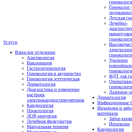
гинеколог
Гинеколог-
эндокрино
Детская ги
Лечебно-
диагностич
манипуляц
гинеколог
Услуги
Высокочас
электрохир
Взрослое отделение
гинеколог
Аритмология
Удаление
Вакцинация
новообразо
Гастроэнтерология
гинеколог
Гинекология и акушерство
ФДТ для г
Гинекология эстетическая
Оперативн
Дерматология
гинеколог
Диагностика и изменение
Лазерное 
настроек
Дерматология
электрокардиостимуляторов
Инфекционные б
Кардиология
Инъекции и забо
Проктология
материала
ЛОР-хирургия
Забор кров
Лечебная физкультура
Инъекции
Мануальная терапия
Кардиология
Медосмотры и