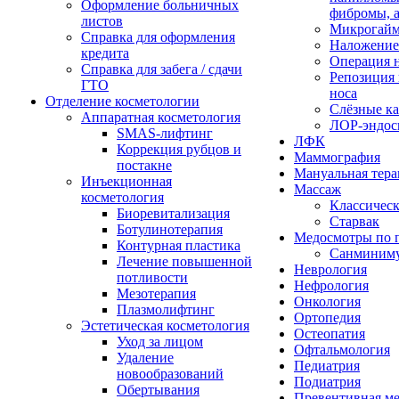
Оформление больничных
фибромы, 
листов
Микрогайм
Справка для оформления
Наложение
кредита
Операция н
Справка для забега / сдачи
Репозиция 
ГТО
носа
Отделение косметологии
Слёзные к
Аппаратная косметология
ЛОР-эндос
SMAS-лифтинг
ЛФК
Коррекция рубцов и
Маммография
постакне
Мануальная тера
Инъекционная
Массаж
косметология
Классичес
Биоревитализация
Старвак
Ботулинотерапия
Медосмотры по 
Контурная пластика
Санминим
Лечение повышенной
Неврология
потливости
Нефрология
Мезотерапия
Онкология
Плазмолифтинг
Ортопедия
Эстетическая косметология
Остеопатия
Уход за лицом
Офтальмология
Удаление
Педиатрия
новообразований
Подиатрия
Обертывания
Превентивная м