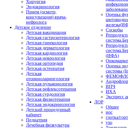
Хирургия
инфекцио
Эндокринология
заболеван
Прием (осмотр,
Оценка фу
консультация) врача-
щитовидн
нефролога
железы(И
Детское отделение
Соскобы
Детская вакцинация
Репродукт
Детская гастроэнтерология
система.Бе
Детская гинекология
Репродукт
Детская дерматология
система.Бе
Детская кардиология
(ИФА)
Детская неврология
Онкомарке
Детская ортопедия
Оценка эн
Детская остеопатия
системы (I
Детская
ФЕМОФЛ
оториноларингология
Андрофло
Детская пульмонология
ВПЧ
Детская рефлексотерапия
ИХА
Детская сурдология
Экспресс 
Детская физиотерапия
ЛОР
Детская эндокринология
Общее
Детский процедурный
нос
кабинет
глотка/гор
Педиатрия
ухо
Лечебная физкультура
Тонзиллор