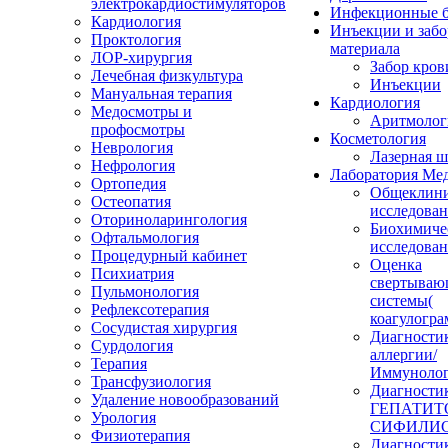
электрокардиостимуляторов
Инфекционные б
Кардиология
Инъекции и забо
Проктология
материала
ЛОР-хирургия
Забор кров
Лечебная физкультура
Инъекции
Мануальная терапия
Кардиология
Медосмотры и
Аритмолог
профосмотры
Косметология
Неврология
Лазерная 
Нефрология
Лаборатория Ме
Ортопедия
Общеклини
Остеопатия
исследова
Оториноларингология
Биохимиче
Офтальмология
исследова
Процедурный кабинет
Оценка
Психиатрия
свертываю
Пульмонология
системы(
Рефлексотерапия
коагулогра
Сосудистая хирургия
Диагности
Сурдология
аллергии/
Терапия
Иммунолог
Трансфузиология
Диагности
Удаление новообразований
ГЕПАТИТО
Урология
СИФИЛИС
Физиотерапия
Диагности