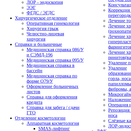
ЛОР - эндоскопия
Консультац
ЭЭГ
Коррекция
ФГДС / ЭГДС
перегород
Хирургическое отделение
Лечение то
Оперативная гинекология
Лечение хр
Хирургия грыж
(рохнопати
Челюстно-лицевая
Лечение х
хирургия
гиперплас
Справки и больничные
фарингито
Медицинская справка 086/У
Лечение х
и СЭМД‑196
ринитов(ва
Медицинская справка 095/У
Удаление 
Медицинская справка в
Удаление
бассейн
образовани
Медицинская справка по
горла, носа
форме О79/У
папилломы
Оформление больничных
фибромы, 
листов
Микрогайм
Справка для оформления
Наложение
кредита
Операция н
Справка для забега / сдачи
Репозиция 
ГТО
носа
Отделение косметологии
Слёзные к
Аппаратная косметология
ЛОР-эндос
SMAS-лифтинг