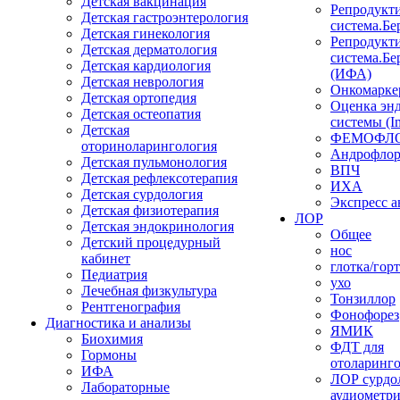
Детская вакцинация
Репродукт
Детская гастроэнтерология
система.Бе
Детская гинекология
Репродукт
Детская дерматология
система.Бе
Детская кардиология
(ИФА)
Детская неврология
Онкомарке
Детская ортопедия
Оценка эн
Детская остеопатия
системы (I
Детская
ФЕМОФЛ
оториноларингология
Андрофло
Детская пульмонология
ВПЧ
Детская рефлексотерапия
ИХА
Детская сурдология
Экспресс 
Детская физиотерапия
ЛОР
Детская эндокринология
Общее
Детский процедурный
нос
кабинет
глотка/гор
Педиатрия
ухо
Лечебная физкультура
Тонзиллор
Рентгенография
Фонофорез
Диагностика и анализы
ЯМИК
Биохимия
ФДТ для
Гормоны
отоларинг
ИФА
ЛОР сурдо
Лабораторные
аудиометр