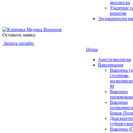
моллюска
Удаление 
кератом
Эндокринология
Оставить заявку
Запись онлайн
Цены
Анестезиология
Вакцинация
Вакцина (д
столбняк,
полиомиле
М
Вакцина
пневмокок
Вакцина
полиомиел
Бивак Пол
Диаскинтес
туберкулин
Вакцина 