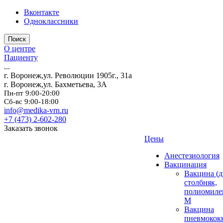
Вконтакте
Одноклассники
Поиск
О центре
Пациенту
...
г. Воронеж,ул. Революции 1905г., 31а
г. Воронеж,ул. Бахметьева, 3А
Пн-пт 9:00-20:00
Сб-вс 9:00-18:00
info@medika-vrn.ru
+7 (473) 2-602-280
Заказать звонок
Цены
Анестезиология
Вакцинация
Вакцина (д
столбняк,
полиомиле
М
Вакцина
пневмокок