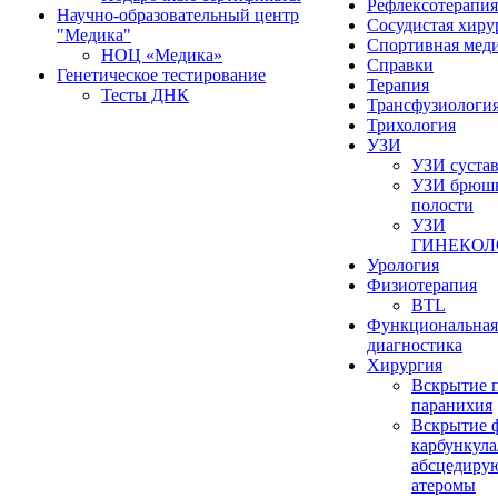
Рефлексотерапия
Научно-образовательный центр
Сосудистая хиру
"Медика"
Спортивная мед
НОЦ «Медика»
Справки
Генетическое тестирование
Терапия
Тесты ДНК
Трансфузиологи
Трихология
УЗИ
УЗИ суста
УЗИ брюш
полости
УЗИ
ГИНЕКОЛ
Урология
Физиотерапия
BTL
Функциональная
диагностика
Хирургия
Вскрытие 
паранихия
Вскрытие 
карбункула
абсцедиру
атеромы