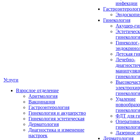
инфекции
Гастроэнтеролог
Эндоскопи
Гинекология
Акушер-ги
Эстетическ
гинеколог
Гинеколог-
эндокрино
Детская ги
Лечебно-
диагностич
манипуляц
гинеколог
Услуги
Высокочас
электрохир
Взрослое отделение
гинеколог
Аритмология
Удаление
Вакцинация
новообразо
Гастроэнтерология
гинеколог
Гинекология и акушерство
ФДТ для г
Гинекология эстетическая
Оперативн
Дерматология
гинеколог
Диагностика и изменение
Лазерное 
настроек
Дерматология