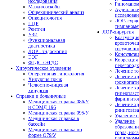
исследования
Риноманом
Мазки/соскобы
Аудиологи
Общеклинический анализ
исследова
Онкоцитология
ЛОР- сурд
ПЦР
тимпаноме
Рентген
ЛОР-хирургия
УЗИ
Коагуляци
Функциональная
кровоточа
диагностика
сосудов но
ЛОР - эндоскопия
Консультац
ЭЭГ
Коррекция
ФГДС / ЭГДС
перегород
Хирургическое отделение
Лечение то
Оперативная гинекология
Лечение хр
Хирургия грыж
(рохнопати
Челюстно-лицевая
Лечение х
хирургия
гиперплас
Справки и больничные
фарингито
Медицинская справка 086/У
Лечение х
и СЭМД‑196
ринитов(ва
Медицинская справка 095/У
Удаление 
Медицинская справка в
Удаление
бассейн
образовани
Медицинская справка по
горла, носа
форме О79/У
папилломы