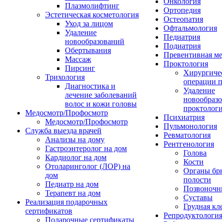
Онкология
Плазмолифтинг
Ортопедия
Эстетическая косметология
Остеопатия
Уход за лицом
Офтальмология
Удаление
Педиатрия
новообразований
Подиатрия
Обертывания
Превентивная м
Массаж
Проктология
Пирсинг
Хирургиче
Трихология
операции п
Диагностика и
Удаление
лечение заболеваний
новообразо
волос и кожи головы
проктолог
Медосмотр/Профосмотр
Психиатрия
Медосмотр/Профосмотр
Пульмонология
Служба выезда врачей
Ревматология
Анализы на дому
Рентгенология
Гастроэнтеролог на дом
Голова
Кардиолог на дом
Кости
Отоларинголог (ЛОР) на
Органы б
дом
полости
Педиатр на дом
Позвоночн
Терапевт на дом
Суставы
Реализация подарочных
Грудная кл
сертификатов
Репродуктологи
Подарочные сертификаты