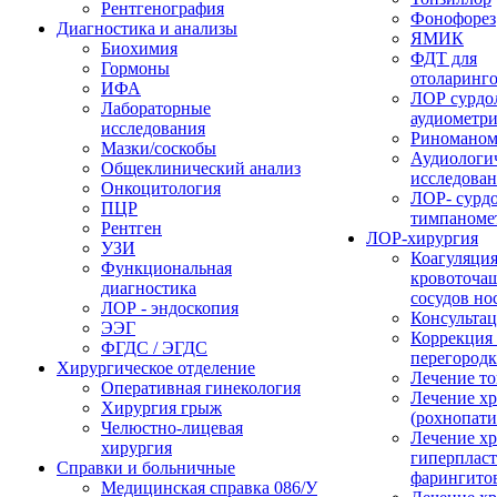
Рентгенография
Фонофорез
Диагностика и анализы
ЯМИК
Биохимия
ФДТ для
Гормоны
отоларинг
ИФА
ЛОР сурдо
Лабораторные
аудиометр
исследования
Риноманом
Мазки/соскобы
Аудиологи
Общеклинический анализ
исследова
Онкоцитология
ЛОР- сурд
ПЦР
тимпаноме
Рентген
ЛОР-хирургия
УЗИ
Коагуляци
Функциональная
кровоточа
диагностика
сосудов но
ЛОР - эндоскопия
Консультац
ЭЭГ
Коррекция
ФГДС / ЭГДС
перегород
Хирургическое отделение
Лечение то
Оперативная гинекология
Лечение хр
Хирургия грыж
(рохнопати
Челюстно-лицевая
Лечение х
хирургия
гиперплас
Справки и больничные
фарингито
Медицинская справка 086/У