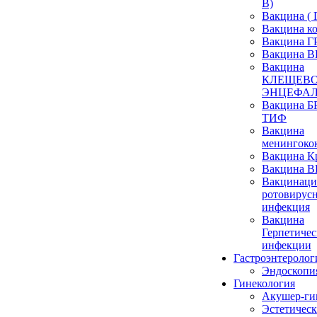
В)
Вакцина ( 
Вакцина к
Вакцина 
Вакцина 
Вакцина
КЛЕЩЕВ
ЭНЦЕФА
Вакцина
ТИФ
Вакцина
менингоко
Вакцина К
Вакцина 
Вакцинаци
ротовирус
инфекция
Вакцина
Герпетичес
инфекции
Гастроэнтеролог
Эндоскопи
Гинекология
Акушер-ги
Эстетическ