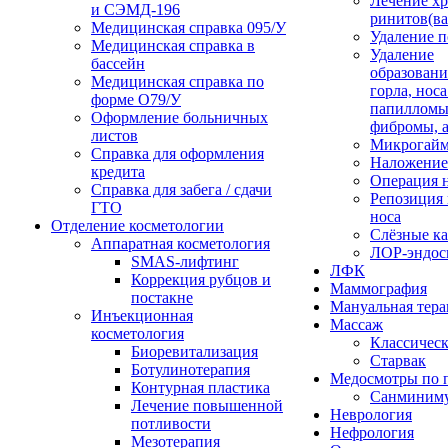
Лечение х
и СЭМД‑196
ринитов(ва
Медицинская справка 095/У
Удаление 
Медицинская справка в
Удаление
бассейн
образовани
Медицинская справка по
горла, носа
форме О79/У
папилломы
Оформление больничных
фибромы, 
листов
Микрогайм
Справка для оформления
Наложение
кредита
Операция н
Справка для забега / сдачи
Репозиция 
ГТО
носа
Отделение косметологии
Слёзные к
Аппаратная косметология
ЛОР-эндос
SMAS-лифтинг
ЛФК
Коррекция рубцов и
Маммография
постакне
Мануальная тера
Инъекционная
Массаж
косметология
Классичес
Биоревитализация
Старвак
Ботулинотерапия
Медосмотры по 
Контурная пластика
Санминим
Лечение повышенной
Неврология
потливости
Нефрология
Мезотерапия