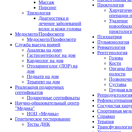
Массаж
Проктология
Пирсинг
Хирургиче
Трихология
операции п
Диагностика и
Удаление
лечение заболеваний
новообразо
волос и кожи головы
проктолог
Медосмотр/Профосмотр
Психиатрия
Медосмотр/Профосмотр
Пульмонология
Служба выезда врачей
Ревматология
Анализы на дому
Рентгенология
Гастроэнтеролог на дом
Голова
Кардиолог на дом
Кости
Отоларинголог (ЛОР) на
Органы б
дом
полости
Педиатр на дом
Позвоночн
Терапевт на дом
Суставы
Реализация подарочных
Грудная кл
сертификатов
Репродуктологи
Подарочные сертификаты
Рефлексотерапия
Научно-образовательный центр
Сосудистая хиру
"Медика"
Спортивная мед
НОЦ «Медика»
Справки
Генетическое тестирование
Терапия
Тесты ДНК
Трансфузиологи