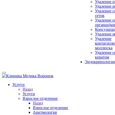
Удаление 
Удаление 
Удаление с
сеток
Удаление н
органах(ко
Консульта
Удаление м
Удаление
контагиозн
моллюска
Удаление 
кератом
Эндокринология
Услуги
Назад
Услуги
Взрослое отделение
Назад
Взрослое отделение
Аритмология