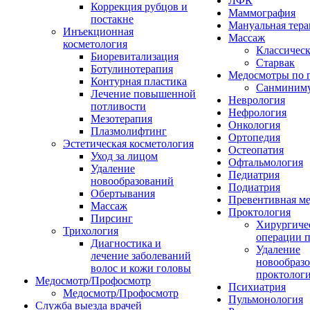
ЛФК
Коррекция рубцов и
Маммография
постакне
Мануальная тера
Инъекционная
Массаж
косметология
Классичес
Биоревитализация
Старвак
Ботулинотерапия
Медосмотры по 
Контурная пластика
Санминим
Лечение повышенной
Неврология
потливости
Нефрология
Мезотерапия
Онкология
Плазмолифтинг
Ортопедия
Эстетическая косметология
Остеопатия
Уход за лицом
Офтальмология
Удаление
Педиатрия
новообразований
Подиатрия
Обертывания
Превентивная м
Массаж
Проктология
Пирсинг
Хирургиче
Трихология
операции п
Диагностика и
Удаление
лечение заболеваний
новообразо
волос и кожи головы
проктолог
Медосмотр/Профосмотр
Психиатрия
Медосмотр/Профосмотр
Пульмонология
Служба выезда врачей