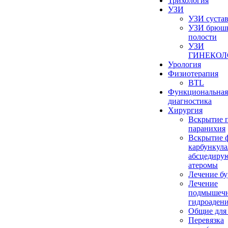
Трихология
УЗИ
УЗИ суста
УЗИ брюш
полости
УЗИ
ГИНЕКОЛ
Урология
Физиотерапия
BTL
Функциональная
диагностика
Хирургия
Вскрытие 
паранихия
Вскрытие 
карбункула
абсцедиру
атеромы
Лечение бу
Лечение
подмышеч
гидроаден
Общие для
Перевязка