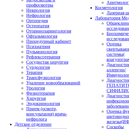
Аритмолог
профосмотры
Косметология
Неврология
Лазерная 
Нефрология
Лаборатория Ме
Ортопедия
Общеклини
Остеопатия
исследова
Оториноларингология
Биохимиче
Офтальмология
исследова
Процедурный кабинет
Оценка
Психиатрия
свертываю
Пульмонология
системы(
Рефлексотерапия
коагулогра
Сосудистая хирургия
Диагности
Сурдология
аллергии/
Терапия
Иммунолог
Трансфузиология
Диагности
Удаление новообразований
ГЕПАТИТО
Урология
СИФИЛИС
Физиотерапия
Диагности
Хирургия
инфекцио
Эндокринология
заболеван
Прием (осмотр,
Оценка фу
консультация) врача-
щитовидн
нефролога
железы(И
Детское отделение
Соскобы