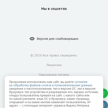
Мы в соцсетях
Версия для
слабовидящих
©
2026 Все права защищены.
Лицензии
Надзорные органы
Продолжая использовать наш сайт, вы даете
согласие
Политика конфиденциальности
на обработку файлов cookie и пользовательских данных
:
сведения о местоположении; тип и версия ОС; тип и версия
браузера; тип устройства и разрешение его экрана; источник,
Согласие на обработку персональных данных
откуда пользователь пришел на сайт; с какого сайта или
по какой рекламе; язык ОС и браузера; какие страницы
открывает и на какие кнопки нажимает пользователь; IP-
адрес — с помощью интернет-сервиса Яндекс.Метрика