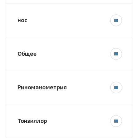
нос
Общее
Риноманометрия
Тонзиллор