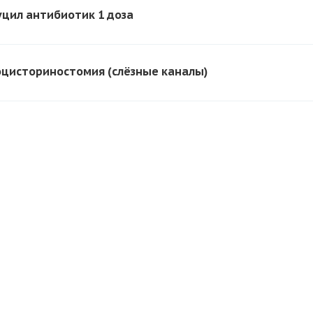
цил антибиотик 1 доза
цисториностомия (слёзные каналы)