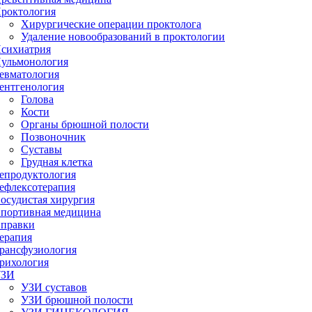
роктология
Хирургические операции проктолога
Удаление новообразований в проктологии
сихиатрия
ульмонология
евматология
ентгенология
Голова
Кости
Органы брюшной полости
Позвоночник
Суставы
Грудная клетка
епродуктология
ефлексотерапия
осудистая хирургия
портивная медицина
правки
ерапия
рансфузиология
рихология
УЗИ
УЗИ суставов
УЗИ брюшной полости