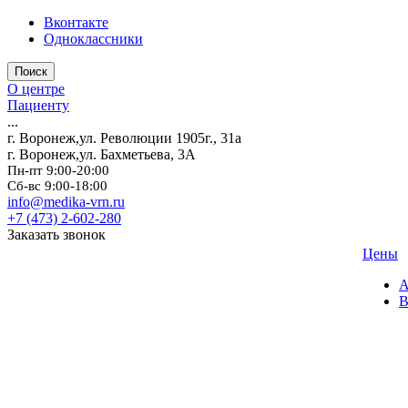
Вконтакте
Одноклассники
Поиск
О центре
Пациенту
...
г. Воронеж,ул. Революции 1905г., 31а
г. Воронеж,ул. Бахметьева, 3А
Пн-пт 9:00-20:00
Сб-вс 9:00-18:00
info@medika-vrn.ru
+7 (473) 2-602-280
Заказать звонок
Цены
А
В