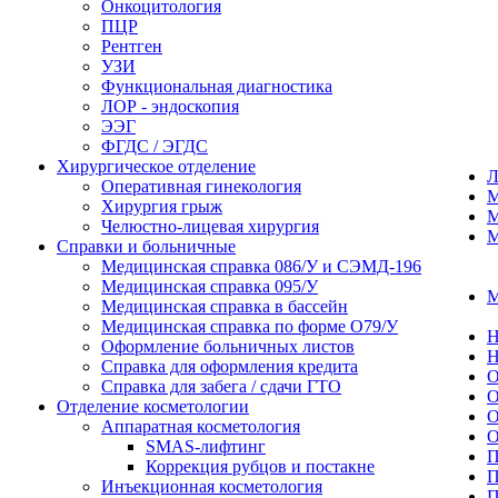
Онкоцитология
ПЦР
Рентген
УЗИ
Функциональная диагностика
ЛОР - эндоскопия
ЭЭГ
ФГДС / ЭГДС
Хирургическое отделение
Оперативная гинекология
М
Хирургия грыж
М
Челюстно-лицевая хирургия
М
Справки и больничные
Медицинская справка 086/У и СЭМД‑196
Медицинская справка 095/У
М
Медицинская справка в бассейн
Медицинская справка по форме О79/У
Н
Оформление больничных листов
Н
Справка для оформления кредита
О
Справка для забега / сдачи ГТО
О
Отделение косметологии
О
Аппаратная косметология
О
SMAS-лифтинг
П
Коррекция рубцов и постакне
П
Инъекционная косметология
П