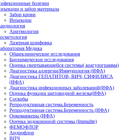
нфекционные болезни
нъекции и забор материала
Забор крови
Инъекции
ардиология
Аритмология
осметология
Лазерная шлифовка
аборатория Медика
Общеклинические исследования
Биохимические исследования
Оценка свертывающейся системы( коагулограмма)
Диагностика аллергии/Иммунология (ИФА)
Диагностика ГЕПАТИТОВ, ВИЧ, СИФИЛИСА
(ИФА)
Диагностика инфекционных заболеваний(ИФА)
Оценка функции щитовидной железы(ИФА)
Соскобы
Репродуктивная система.Беременность
Репродуктивная система.Беременность (ИФА)
Онкомаркеры (ИФА)
Оценка эндокринной системы (Immulite)
ФЕМОФЛОР
Андрофлор
ВПЧ