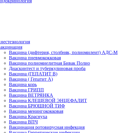
ндокринология
нестезиология
акцинация
Вакцина (дифтерия, столбняк, полиомилеит) АДС-М
Вакцина пневмококковая
Вакцина полиомиелитная Бивак Полио
Диаскинтест и туберкулиновая проба
Вакцина (ГЕПАТИТ В)
Вакцина ( Гепатит А)
Вакцина корь
Вакцина ГРИПП
Вакцина ВЕТРЯНКА
Вакцина КЛЕЩЕВОЙ ЭНЦЕФАЛИТ
Вакцина БРЮШНОЙ ТИФ
Вакцина менингококковая
Вакцина Краснуха
Вакцина ВПЧ
Вакцинация ротовирусная инфекция
Вакцина Герпетические инфекции