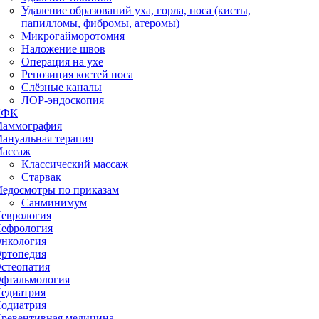
Удаление образований уха, горла, носа (кисты,
папилломы, фибромы, атеромы)
Микрогайморотомия
Наложение швов
Операция на ухе
Репозиция костей носа
Слёзные каналы
ЛОР-эндоскопия
ЛФК
аммография
ануальная терапия
ассаж
Классический массаж
Старвак
едосмотры по приказам
Санминимум
еврология
ефрология
нкология
ртопедия
стеопатия
фтальмология
едиатрия
одиатрия
ревентивная медицина