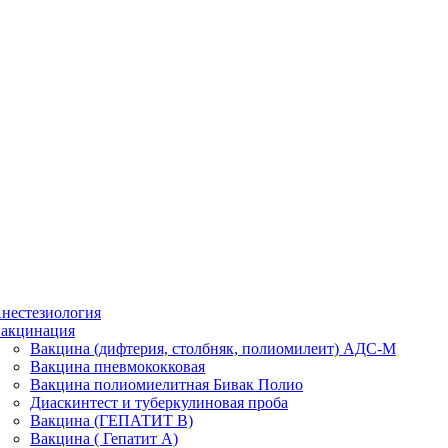
нестезиология
акцинация
Вакцина (дифтерия, столбняк, полиомилеит) АДС-М
Вакцина пневмококковая
Вакцина полиомиелитная Бивак Полио
Диаскинтест и туберкулиновая проба
Вакцина (ГЕПАТИТ В)
Вакцина ( Гепатит А)