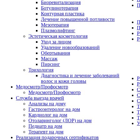
Биоревитализация
П
Ботулинотерапия
Контурная пластика
Лечение повышенной потливости
П
Мезотерапия
П
Плазмолифтинг
Р
Эстетическая косметология
Р
Уход за лицом
Удаление новообразований
Обертывания
Массаж
Пирсинг
Трихология
Диагностика и лечение заболеваний
Р
волос и кожи головы
Р
Медосмотр/Профосмотр
С
Медосмотр/Профосмотр
С
Служба выезда врачей
С
Анализы на дому
Т
Гастроэнтеролог на дом
Т
Кардиолог на дом
Т
Отоларинголог (ЛОР) на дом
Педиатр на дом
Терапевт на дом
Реализация подарочных сертификатов