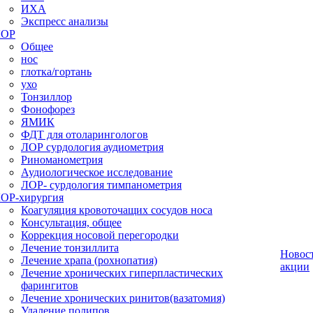
ИХА
Экспресс анализы
ЛОР
Общее
нос
глотка/гортань
ухо
Тонзиллор
Фонофорез
ЯМИК
ФДТ для отоларингологов
ЛОР сурдология аудиометрия
Риноманометрия
Аудиологическое исследование
ЛОР- сурдология тимпанометрия
ОР-хирургия
Коагуляция кровоточащих сосудов носа
Консультация, общее
Коррекция носовой перегородки
Лечение тонзиллита
Новос
Лечение храпа (рохнопатия)
акции
Лечение хронических гиперпластических
фарингитов
Лечение хронических ринитов(вазатомия)
Удаление полипов