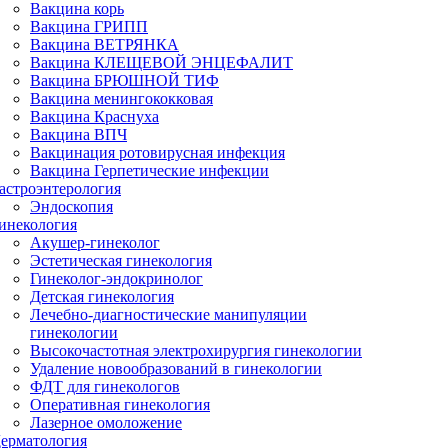
Вакцина корь
Вакцина ГРИПП
Вакцина ВЕТРЯНКА
Вакцина КЛЕЩЕВОЙ ЭНЦЕФАЛИТ
Вакцина БРЮШНОЙ ТИФ
Вакцина менингококковая
Вакцина Краснуха
Вакцина ВПЧ
Вакцинация ротовирусная инфекция
Вакцина Герпетические инфекции
астроэнтерология
Эндоскопия
инекология
Акушер-гинеколог
Эстетическая гинекология
Гинеколог-эндокринолог
Детская гинекология
Лечебно-диагностические манипуляции
гинекологии
Высокочастотная электрохирургия гинекологии
Удаление новообразований в гинекологии
ФДТ для гинекологов
Оперативная гинекология
Лазерное омоложение
ерматология