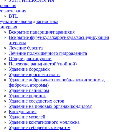
УЗИ ГИНЕКОЛОГИЯ
рология
изиотерапия
BTL
ункциональная диагностика
ирургия
Вскрытие панариция/паранихия
Вскрытие фурункула/карбункула/абсцедирующей
атеромы
Лечение бурсита
Лечение подмышечного гидроаденита
Общие для хирургии
Перевязка раны(чистой/гнойной)
Удаление бородавок
Удаление вросшего ногтя
Удаление доброкач-го новообр-я кожи(липомы,
фибромы, атеромы)
Удаление папиллом
Удаление родинок
Удаление сосудистых сеток
Удаление на половых органах(кондилом)
Консультация
Удаление мозолей
Удаление контагиозного моллюска
Удаление себорейных кератом