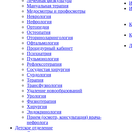
Лечебная физкультура
И
Мануальная терапия
И
Медосмотры и профосмотры
Неврология
Нефрология
К
Ортопедия
Остеопатия
К
Оториноларингология
Офтальмология
Л
Процедурный кабинет
Психиатрия
Пульмонология
Рефлексотерапия
Сосудистая хирургия
Сурдология
Терапия
Трансфузиология
Удаление новообразований
Урология
Физиотерапия
Хирургия
Эндокринология
Прием (осмотр, консультация) врача-
нефролога
Детское отделение