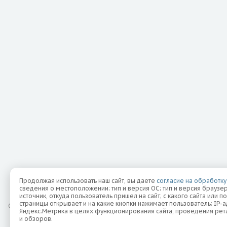
Продолжая использовать наш сайт, вы даете
согласие на обработку
сведения о местоположении; тип и версия ОС; тип и версия браузер
источник, откуда пользователь пришел на сайт; с какого сайта или п
страницы открывает и на какие кнопки нажимает пользователь; IP
©
2026 Все права защищены.
Яндекс.Метрика в целях функционирования сайта, проведения рета
и обзоров.