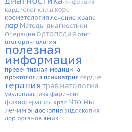
диагностика
инфекция
корь
кардиолог
клещ
косметология
лечение храпа
лор
Методы диагностики
ортопедия
Операции
отит
отолорингология
полезная
информация
превентивная медицина
проктология
психиатрия
сердце
терапия
травматология
увулопластика
фарингит
Что мы
физиотерапия
храп
лечим
эндоскопия
эндоскопия
лор органов
ямик