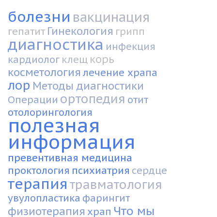
болезни
вакцинация
Гинекология
гепатит
грипп
диагностика
инфекция
корь
кардиолог
клещ
косметология
лечение храпа
лор
Методы диагностики
ортопедия
Операции
отит
отолорингология
полезная
информация
превентивная медицина
проктология
психиатрия
сердце
терапия
травматология
увулопластика
фарингит
Что мы
физиотерапия
храп