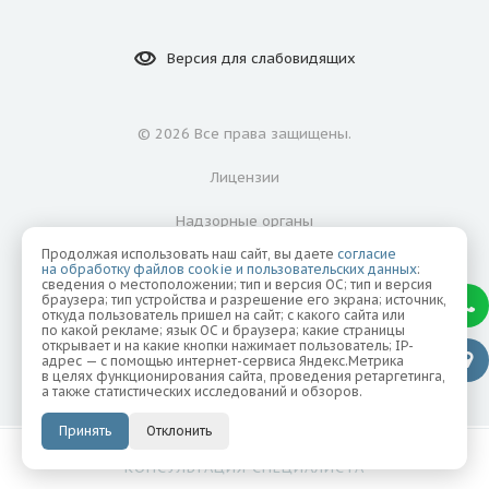
Версия для
слабовидящих
©
2026 Все права защищены.
Лицензии
Надзорные органы
Продолжая использовать наш сайт, вы даете
согласие
Политика конфиденциальности
на обработку файлов cookie и пользовательских данных
:
сведения о местоположении; тип и версия ОС; тип и версия
браузера; тип устройства и разрешение его экрана; источник,
Согласие на обработку персональных данных
откуда пользователь пришел на сайт; с какого сайта или
по какой рекламе; язык ОС и браузера; какие страницы
открывает и на какие кнопки нажимает пользователь; IP-
адрес — с помощью интернет-сервиса Яндекс.Метрика
в целях функционирования сайта, проведения ретаргетинга,
а также статистических исследований и обзоров.
Принять
Отклонить
ИМЕЮТСЯ ПРОТИВОПОКАЗАНИЯ. НЕОБХОДИМА
КОНСУЛЬТАЦИЯ СПЕЦИАЛИСТА