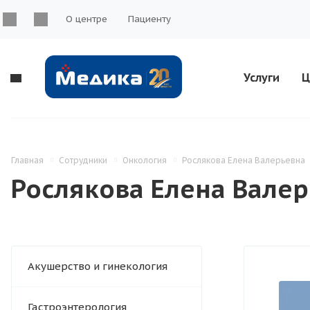
О центре
Пациенту
Услуги
Ц
Главная
Сотрудники
Онкология
Рослякова Елена Валерьевна
Рослякова Елена Вале
Акушерство и гинекология
Гастроэнтерология