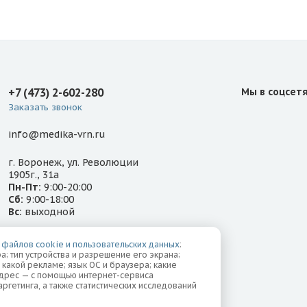
+7 (473) 2-602-280
Мы в соцсет
Заказать звонок
info@medika-vrn.ru
г. Воронеж, ул. Революции
1905г., 31а
Пн-Пт:
9:00-20:00
Сб:
9:00-18:00
Вс:
выходной
г. Воронеж,
 файлов cookie и пользовательских данных
:
ул. Бахметьева, 3а
а; тип устройства и разрешение его экрана;
Пн-Пт:
9:00-20:00
о какой рекламе; язык ОС и браузера; какие
Сб-Вс:
9:00-18:00
-адрес — с помощью интернет-сервиса
ргетинга, а также статистических исследований