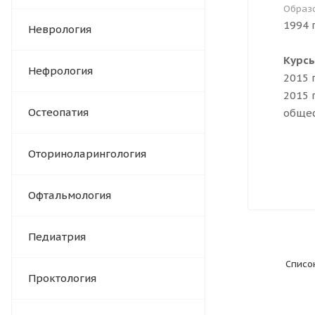
Образ
1994 
Неврология
Курс
Нефрология
2015 
2015 
Остеопатия
общес
Оториноларингология
Офтальмология
Педиатрия
Списо
Проктология