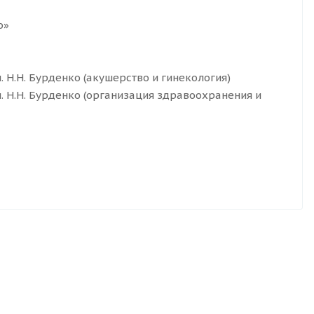
о»
 Н.Н. Бурденко (акушерство и гинекология)
. Н.Н. Бурденко (организация здравоохранения и